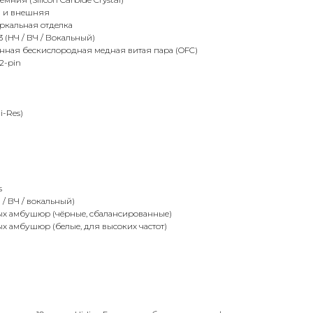
я и внешняя
еркальная отделка
 (НЧ / ВЧ / Вокальный)
енная бескислородная медная витая пара (OFC)
2-pin
i-Res)
s
 / ВЧ / вокальный)
ых амбушюр (чёрные, сбалансированные)
х амбушюр (белые, для высоких частот)