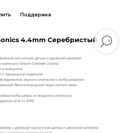
пить
Поддержка
cSonics 4.4mm Серебристый
 двойной магнитной цепью и двойной камерой
кремния (Silicon Carbide Crystal)
я и внешняя)
2 с зеркальной отделкой
 (6 вариантов звука в сочетании с амбушюрами)
бренной бескислородной меди (витая пара)
оновые амбушюры из жидкого силикона
андартом АЧХ H-2019
драйвер с двойной магнитной цепью и двойной камерой
мния (Silicon Carbide Crystal)