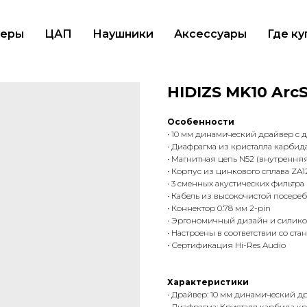
еры
ЦАП
Наушники
Аксессуары
Где ку
HIDIZS MK10 Ar
Особенности
• 10 мм динамический драйвер с
• Диафрагма из кристалла карбида 
• Магнитная цепь N52 (внутрення
• Корпус из цинкового сплава ZA1
• 3 сменных акустических фильтра
• Кабель из высокочистой посере
• Коннектор 0.78 мм 2-pin
• Эргономичный дизайн и силик
• Настроены в соответствии со ст
• Сертификация Hi-Res Audio
Характеристики
• Драйвер: 10 мм динамический 
• Диафрагма: Кристалл карбида кре