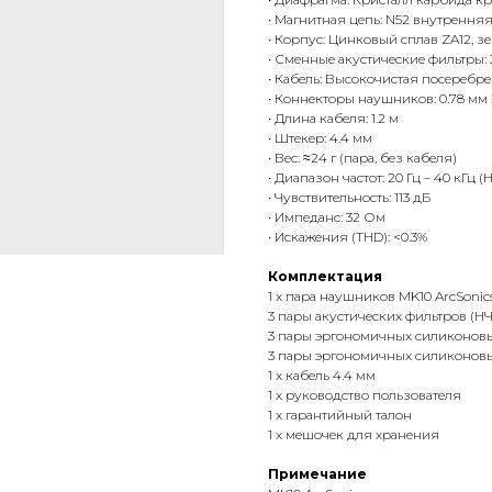
• Магнитная цепь: N52 внутрення
• Корпус: Цинковый сплав ZA12, з
• Сменные акустические фильтры: 3
• Кабель: Высокочистая посеребр
• Коннекторы наушников: 0.78 мм 
• Длина кабеля: 1.2 м
• Штекер: 4.4 мм
• Вес: ≈24 г (пара, без кабеля)
• Диапазон частот: 20 Гц – 40 кГц (H
• Чувствительность: 113 дБ
• Импеданс: 32 Ом
• Искажения (THD): <0.3%
Комплектация
1 x пара наушников MK10 ArcSonic
3 пары акустических фильтров (НЧ
3 пары эргономичных силиконов
3 пары эргономичных силиконовы
1 x кабель 4.4 мм
1 x руководство пользователя
1 x гарантийный талон
1 x мешочек для хранения
Примечание