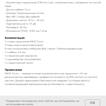
• Коннекторы наушников: 0.78 мм 2-pin, позолоченные, с разъёмом из чистой
меди
• Длина кабеля: 1.2 м
• Штекер: Позолоченный 4.4 мм
• Вес: ≈19 г (пара, без кабеля)
• Диапазон частот: 10 Гц – 45 кГц
• Чувствительность: 111 дБ
• Импеданс: 32 Ом
• Искажения (THD): <0.3% (на 1 кГц)
Комплектация
1 x пара наушников MK12 Turris
3 пары акустических фильтров
9 пар силиконовых амбушюр (бас / вокал / сбалансированные)
1 x кабель 4.4 мм
1 x мешочек для хранения
1 x руководство пользователя
1 x гарантийный талон
Примечание
MK12 Turris — первые в мире внутриканальные наушники с 12-мм
динамическим драйвером, диафрагма которого на 91% состоит из чистого
магния. Дизайн вдохновлён бессмертной медузой Turritopsis dohrnii,
символизирующей эволюционную устойчивость и адаптивность.
Продолжая пользоваться этим сайтом, вы соглашаетесь на
OK
использование cookie
Официальный дистрибьютор HIDIZS в России — группа компаний
Blade