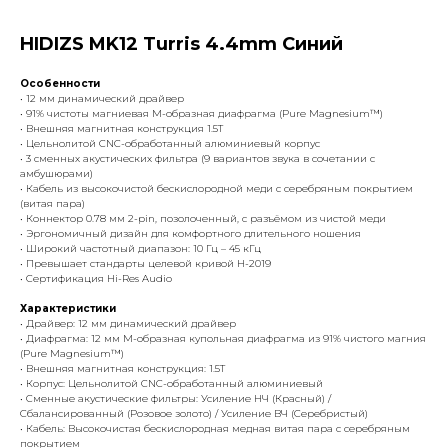
HIDIZS MK12 Turris 4.4mm Синий
Особенности
• 12 мм динамический драйвер
• 91% чистоты магниевая M-образная диафрагма (Pure Magnesium™)
• Внешняя магнитная конструкция 1.5T
• Цельнолитой CNC-обработанный алюминиевый корпус
• 3 сменных акустических фильтра (9 вариантов звука в сочетании с
амбушюрами)
• Кабель из высокочистой бескислородной меди с серебряным покрытием
(витая пара)
• Коннектор 0.78 мм 2-pin, позолоченный, с разъёмом из чистой меди
• Эргономичный дизайн для комфортного длительного ношения
• Широкий частотный диапазон: 10 Гц – 45 кГц
• Превышает стандарты целевой кривой H-2019
• Сертификация Hi-Res Audio
Характеристики
• Драйвер: 12 мм динамический драйвер
• Диафрагма: 12 мм M-образная купольная диафрагма из 91% чистого магния
(Pure Magnesium™)
• Внешняя магнитная конструкция: 1.5T
• Корпус: Цельнолитой CNC-обработанный алюминиевый
• Сменные акустические фильтры: Усиление НЧ (Красный) /
Сбалансированный (Розовое золото) / Усиление ВЧ (Серебристый)
• Кабель: Высокочистая бескислородная медная витая пара с серебряным
покрытием