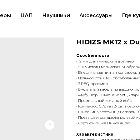
еры
ЦАП
Наушники
Аксессуары
Где ку
HIDIZS MK12 x 
Ососбенности
• 12 мм динамический драйвер
• 91% чистоты магниевая M-обра
• Внешняя магнитная конструкция
• Цельнолитой CNC-обработанный
• 3 PEQ-профиля
• 8-жильный кабель из высокочи
• Амбушюры Divinus Velvet (5 пар)
• Премиальный кожаный кейс
• Коннектор 0.78 мм 2-pin, позол
• Широкий частотный диапазон: 10 
• Превышает стандарты целевой к
• Сертификация Hi-Res Audio
Характеристики
• Драйвер: 12 мм динамический д