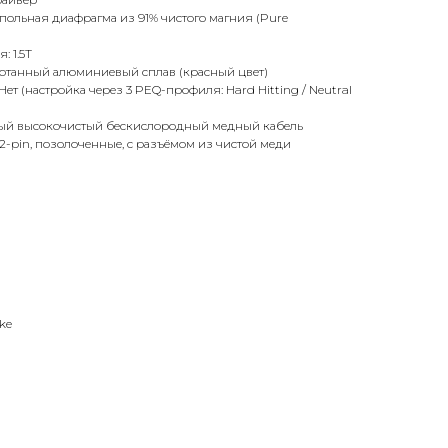
упольная диафрагма из 91% чистого магния (Pure
: 1.5T
ботанный алюминиевый сплав (красный цвет)
ет (настройка через 3 PEQ-профиля: Hard Hitting / Neutral
ный высокочистый бескислородный медный кабель
2-pin, позолоченные, с разъёмом из чистой меди
ke