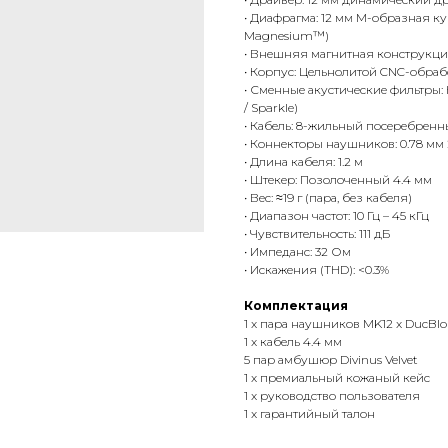
• Диафрагма: 12 мм M-образная к
Magnesium™)
• Внешняя магнитная конструкция
• Корпус: Цельнолитой CNC-обра
• Сменные акустические фильтры: Н
/ Sparkle)
• Кабель: 8-жильный посеребрен
• Коннекторы наушников: 0.78 мм 
• Длина кабеля: 1.2 м
• Штекер: Позолоченный 4.4 мм
• Вес: ≈19 г (пара, без кабеля)
• Диапазон частот: 10 Гц – 45 кГц
• Чувствительность: 111 дБ
• Импеданс: 32 Ом
• Искажения (THD): <0.3%
Комплектация
1 x пара наушников MK12 x DucBlo
1 x кабель 4.4 мм
5 пар амбушюр Divinus Velvet
1 x премиальный кожаный кейс
1 x руководство пользователя
1 x гарантийный талон