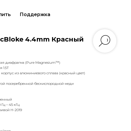
пить
Поддержка
DucBloke 4.4mm Красный
зная диафрагма (Pure Magnesium™)
 1.5T
 корпус из алюминиевого сплава (красный цвет)
стой посеребренной бескислородной меди
оченный
Гц – 45 кГц
ривой H-2019
райвер